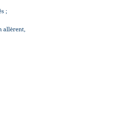
s ;
 allèrent,