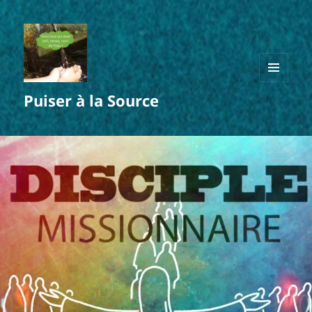
MENU
Puiser à la Source
ET
WIDGETS