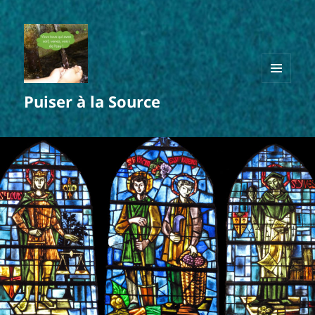
MENU
Puiser à la Source
ET
WIDGETS