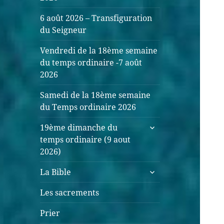
6 août 2026 – Transfiguration
du Seigneur
Vendredi de la 18ème semaine
du temps ordinaire -7 août
2026
Samedi de la 18ème semaine
du Temps ordinaire 2026
ouvrir
19ème dimanche du
le
temps ordinaire (9 aout
sous-
2026)
menu
ouvrir
La Bible
le
sous-
Les sacrements
menu
Prier