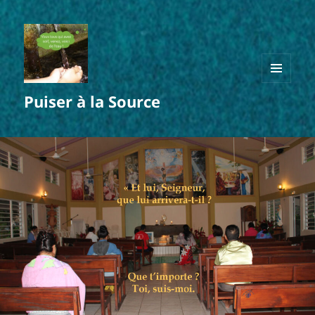
MENU
Puiser à la Source
ET
WIDGETS