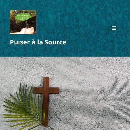
MENU
Puiser à la Source
ET
WIDGETS