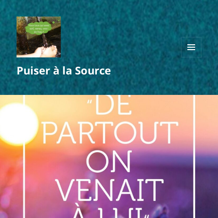
MENU
Puiser à la Source
ET
WIDGETS