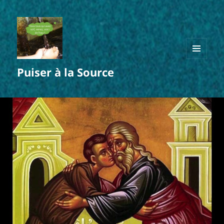
MENU
Puiser à la Source
ET
WIDGETS