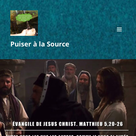
MENU
Puiser à la Source
ET
WIDGETS