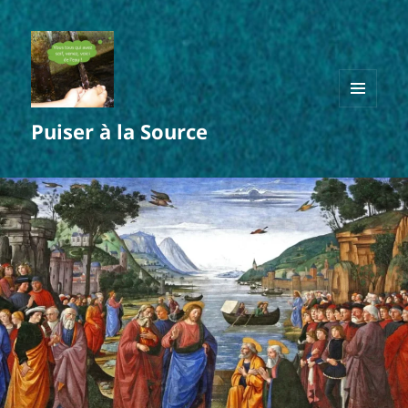
MENU
Puiser à la Source
ET
WIDGETS