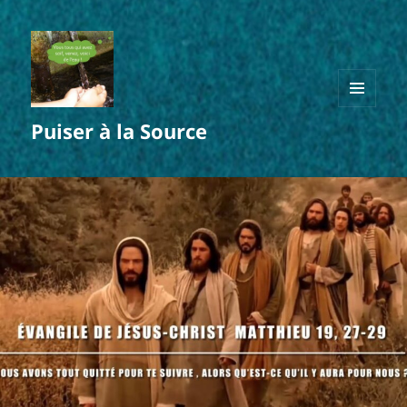
MENU
Puiser à la Source
ET
WIDGETS