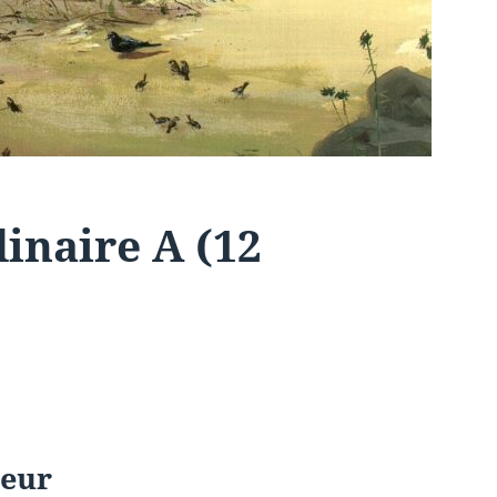
inaire A (12
eur