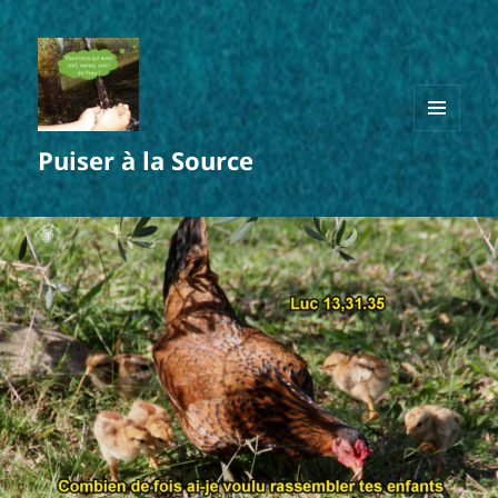
MENU
Puiser à la Source
ET
WIDGETS