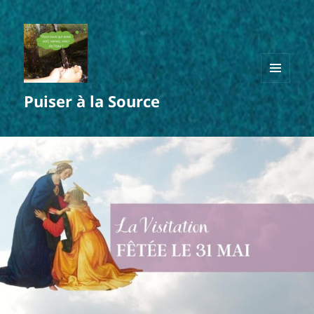
MENU
Puiser à la Source
ET
WIDGETS