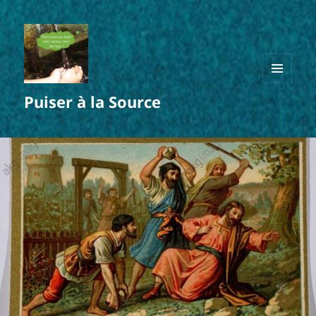
MENU
Puiser à la Source
ET
WIDGETS