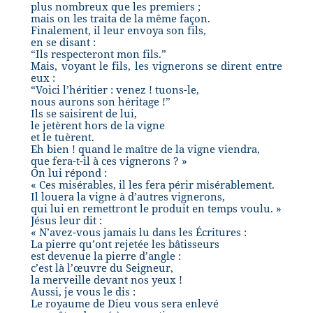
plus nombreux que les premiers ;
mais on les traita de la même façon.
Finalement, il leur envoya son fils,
en se disant :
“Ils respecteront mon fils.”
Mais, voyant le fils, les vignerons se dirent entre
eux :
“Voici l’héritier : venez ! tuons-le,
nous aurons son héritage !”
Ils se saisirent de lui,
le jetèrent hors de la vigne
et le tuèrent.
Eh bien ! quand le maître de la vigne viendra,
que fera-t-il à ces vignerons ? »
On lui répond :
« Ces misérables, il les fera périr misérablement.
Il louera la vigne à d’autres vignerons,
qui lui en remettront le produit en temps voulu. »
Jésus leur dit :
« N’avez-vous jamais lu dans les Écritures :
La pierre qu’ont rejetée les bâtisseurs
est devenue la pierre d’angle :
c’est là l’œuvre du Seigneur,
la merveille devant nos yeux !
Aussi, je vous le dis :
Le royaume de Dieu vous sera enlevé