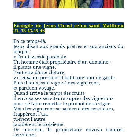
Évangile de Jésus Christ selon saint Matthieu
21, 33-43.45-46
En ce temps-là,
Jésus disait aux grands prêtres et aux anciens du
peuple :
« Écoutez cette parabole :
Un homme était propriétaire d’un domaine ;
il planta une vigne,
l’entoura d’une clôture,
y creusa un pressoir et bâtit une tour de garde.
Puis il loua cette vigne à des vignerons,
et partit en voyage.
Quand arriva le temps des fruits,
il envoya ses serviteurs auprès des vignerons
pour se faire remettre le produit de sa vigne.
Mais les vignerons se saisirent des serviteurs,
frappèrent l’un,
tuèrent l’autre,
lapidèrent le troisième.
De nouveau, le propriétaire envoya d’autres
serviteurs