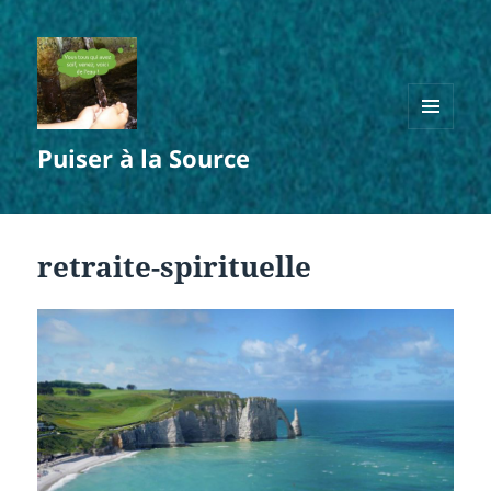
MENU
Puiser à la Source
ET
WIDGETS
retraite-spirituelle