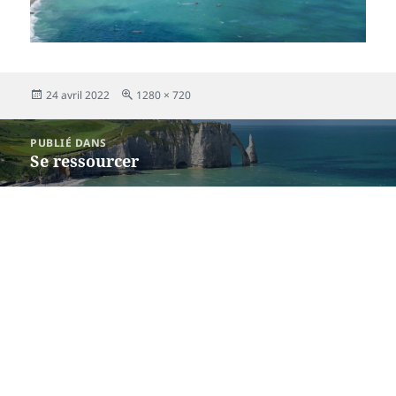
Publié
Taille
24 avril 2022
1280 × 720
le
réelle
Navigation
PUBLIÉ DANS
de
Se ressourcer
l’article