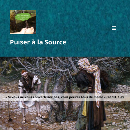
MENU
Puiser à la Source
ET
WIDGETS