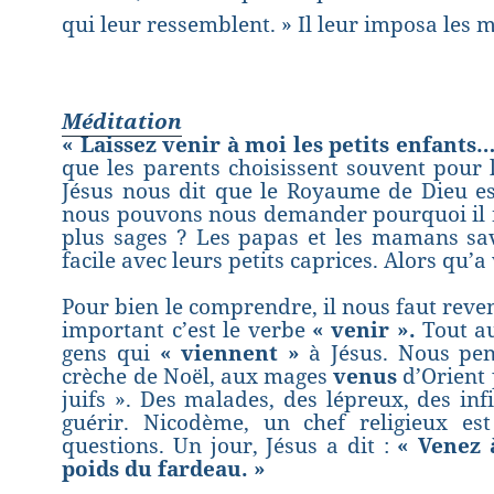
qui leur ressemblent. » Il leur imposa les ma
Méditation
« Laissez venir à moi les petits enfants…
que les parents choisissent souvent pour 
Jésus nous dit que le Royaume de Dieu est
nous pouvons nous demander pourquoi il nou
plus sages ? Les papas et les mamans sav
facile avec leurs petits caprices. Alors qu’a
Pour bien le comprendre, il nous faut reven
important c’est le verbe
« venir ».
Tout au
gens qui
« viennent »
à Jésus. Nous pe
crèche de Noël, aux mages
venus
d’Orient 
juifs ». Des malades, des lépreux, des in
guérir. Nicodème, un chef religieux es
questions. Un jour, Jésus a dit :
« Venez 
poids du fardeau. »