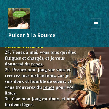
MENU
Puiser à la Source
ET
WIDGETS