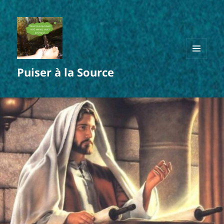
MENU
Puiser à la Source
ET
WIDGETS