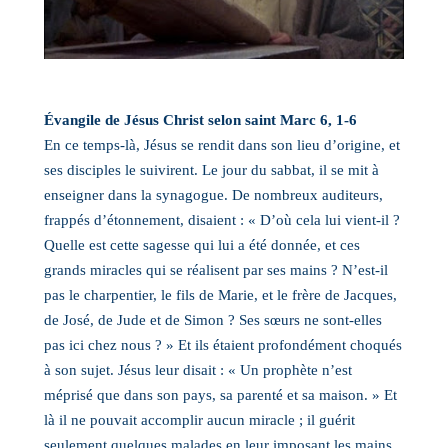
Évangile de Jésus Christ selon saint Marc 6, 1-6
En ce temps-là, Jésus se rendit dans son lieu d’origine, et
ses disciples le suivirent. Le jour du sabbat, il se mit à
enseigner dans la synagogue. De nombreux auditeurs,
frappés d’étonnement, disaient : « D’où cela lui vient-il ?
Quelle est cette sagesse qui lui a été donnée, et ces
grands miracles qui se réalisent par ses mains ? N’est-il
pas le charpentier, le fils de Marie, et le frère de Jacques,
de José, de Jude et de Simon ? Ses sœurs ne sont-elles
pas ici chez nous ? » Et ils étaient profondément choqués
à son sujet. Jésus leur disait : « Un prophète n’est
méprisé que dans son pays, sa parenté et sa maison. » Et
là il ne pouvait accomplir aucun miracle ; il guérit
seulement quelques malades en leur imposant les mains.