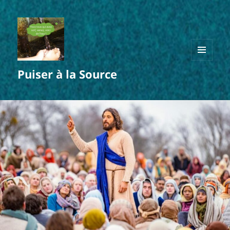
MENU
Puiser à la Source
ET
WIDGETS