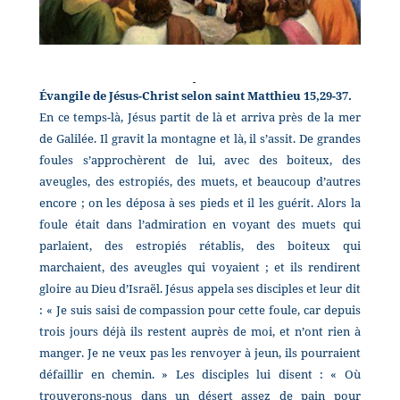
Évangile de Jésus-Christ selon saint Matthieu 15,29-37.
En ce temps-là, Jésus partit de là et arriva près de la mer
de Galilée. Il gravit la montagne et là, il s’assit. De grandes
foules s’approchèrent de lui, avec des boiteux, des
aveugles, des estropiés, des muets, et beaucoup d’autres
encore ; on les déposa à ses pieds et il les guérit. Alors la
foule était dans l’admiration en voyant des muets qui
parlaient, des estropiés rétablis, des boiteux qui
marchaient, des aveugles qui voyaient ; et ils rendirent
gloire au Dieu d’Israël. Jésus appela ses disciples et leur dit
: « Je suis saisi de compassion pour cette foule, car depuis
trois jours déjà ils restent auprès de moi, et n’ont rien à
manger. Je ne veux pas les renvoyer à jeun, ils pourraient
défaillir en chemin. » Les disciples lui disent : « Où
trouverons-nous dans un désert assez de pain pour