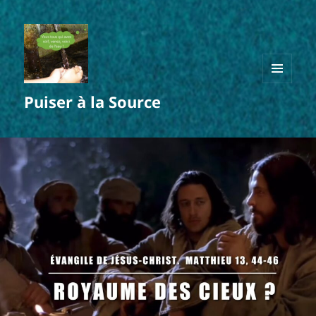
MENU
Puiser à la Source
ET
WIDGETS