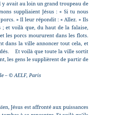
il y avait au loin un grand troupeau de
mons suppliaient Jésus : « Si tu nous
porcs. »
Il leur répondit : « Allez. » Ils
s ; et voilà que, du haut de la falaise,
et les porcs moururent dans les flots.
nt dans la ville annoncer tout cela, et
dés.
Et voilà que toute la ville sortit
ent, les gens le supplièrent de partir de
ble – © AELF, Paris
ïen, Jésus est affronté aux puissances
 tombes à sa rencontre. Et voilà qu’ils