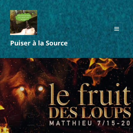
MENU
Puiser à la Source
ET
WIDGETS