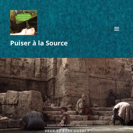
MENU
Puiser à la Source
ET
WIDGETS