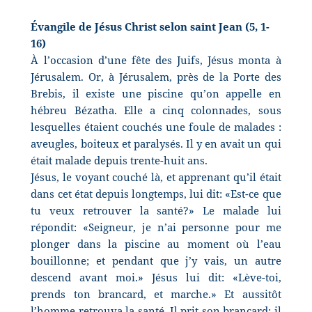
Évangile de Jésus Christ selon saint Jean (5, 1-
16)
À l’occasion d’une fête des Juifs, Jésus monta à
Jérusalem. Or, à Jérusalem, près de la Porte des
Brebis, il existe une piscine qu’on appelle en
hébreu Bézatha. Elle a cinq colonnades, sous
lesquelles étaient couchés une foule de malades :
aveugles, boiteux et paralysés. Il y en avait un qui
était malade depuis trente-huit ans.
Jésus, le voyant couché là, et apprenant qu’il était
dans cet état depuis longtemps, lui dit: «Est-ce que
tu veux retrouver la santé?» Le malade lui
répondit: «Seigneur, je n’ai personne pour me
plonger dans la piscine au moment où l’eau
bouillonne; et pendant que j’y vais, un autre
descend avant moi.» Jésus lui dit: «Lève-toi,
prends ton brancard, et marche.» Et aussitôt
l’homme retrouva la santé. Il prit son brancard: il