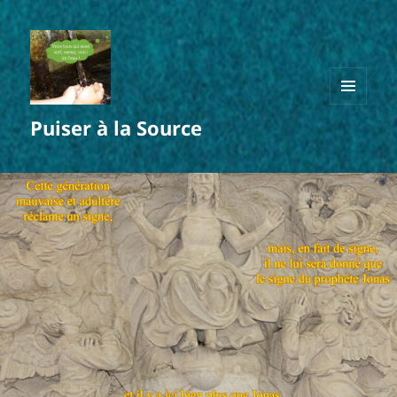
MENU
Puiser à la Source
ET
WIDGETS