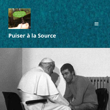
MENU
Puiser à la Source
ET
WIDGETS