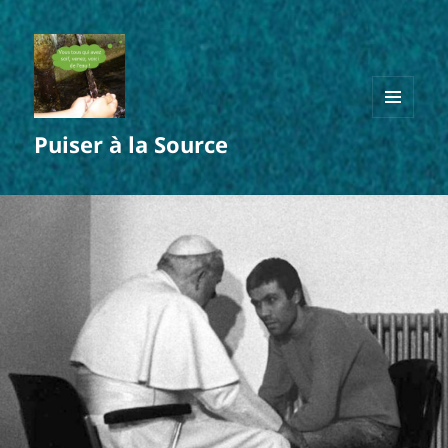
MENU
Puiser à la Source
ET
WIDGETS