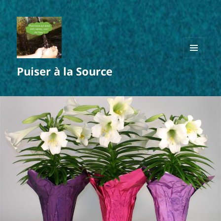
MENU
Puiser à la Source
ET
WIDGETS