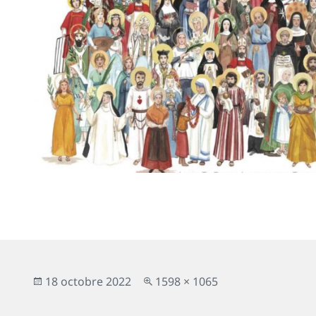
Publié
Taille
18 octobre 2022
1598 × 1065
le
réelle