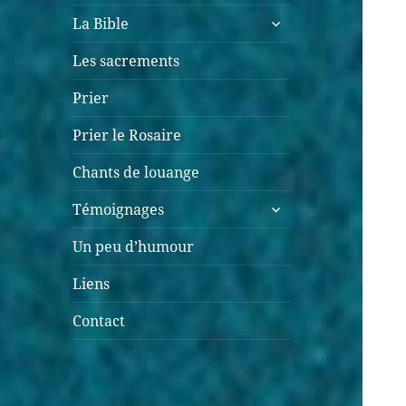
ouvrir
La Bible
le
sous-
Les sacrements
menu
Prier
Prier le Rosaire
Chants de louange
ouvrir
Témoignages
le
sous-
Un peu d’humour
menu
Liens
Contact