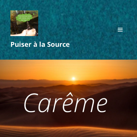
MENU
Puiser à la Source
ET
WIDGETS