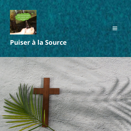
MENU
Puiser à la Source
ET
WIDGETS