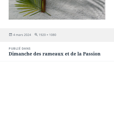
Publié
Taille
4 mars 2024
1920 × 1080
le
réelle
Navigation
PUBLIÉ DANS
de
Dimanche des rameaux et de la Passion
l’article