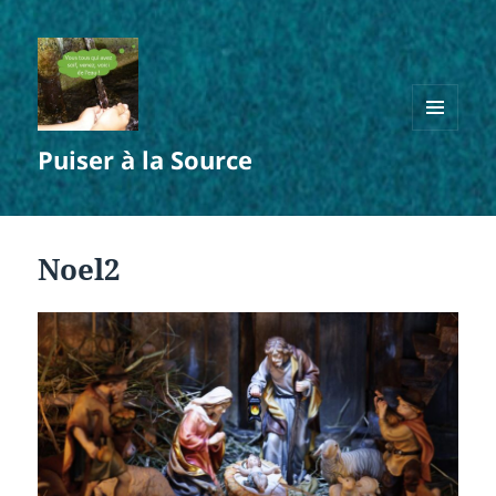
MENU
Puiser à la Source
ET
WIDGETS
Noel2