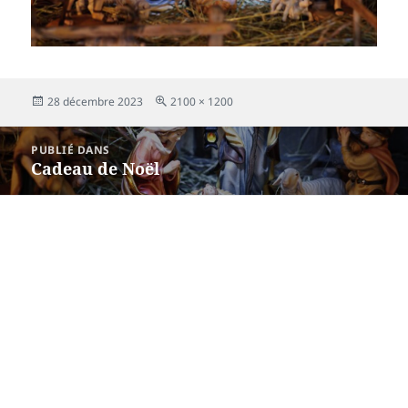
Publié
Taille
28 décembre 2023
2100 × 1200
le
réelle
Navigation
PUBLIÉ DANS
de
Cadeau de Noël
l’article