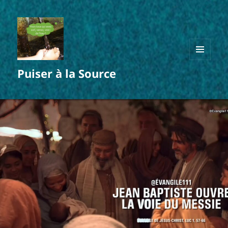
MENU
Puiser à la Source
ET
WIDGETS