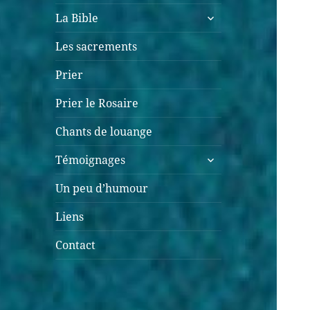
ouvrir
La Bible
le
sous-
Les sacrements
menu
Prier
Prier le Rosaire
Chants de louange
ouvrir
Témoignages
le
sous-
Un peu d’humour
menu
Liens
Contact