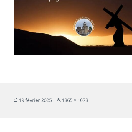
Publié
Taille
19 février 2025
1865 × 1078
le
réelle