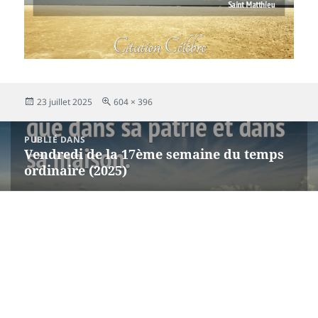
Publié
Taille
23 juillet 2025
604 × 396
le
réelle
Navigation
PUBLIÉ DANS
de
Vendredi de la 17ème semaine du temps
l’article
ordinaire (2025)