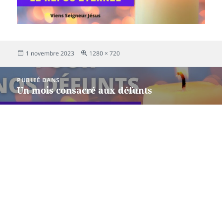
Publié
Taille
1 novembre 2023
1280 × 720
le
réelle
Navigation
PUBLIÉ DANS
de
Un mois consacré aux défunts
l’article