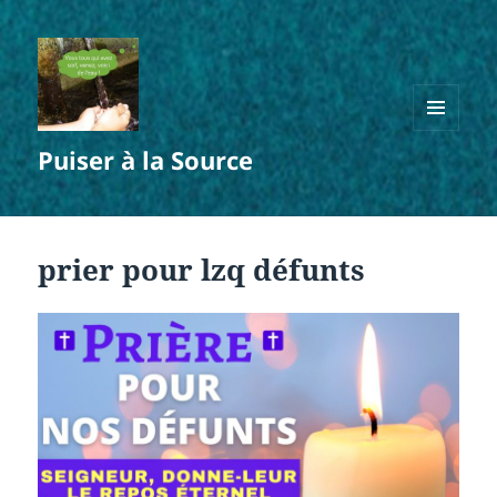
MENU
Puiser à la Source
ET
WIDGETS
prier pour lzq défunts