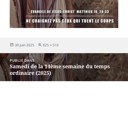
Publié
Taille
30 juin 2025
825 × 510
le
réelle
Navigation
PUBLIÉ DANS
de
Samedi de la 14ème semaine du temps
l’article
ordinaire (2025)