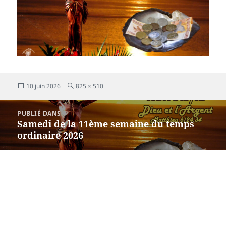
Publié
Taille
10 juin 2026
825 × 510
le
réelle
Navigation
PUBLIÉ DANS
de
Samedi de la 11ème semaine du temps
l’article
ordinaire 2026