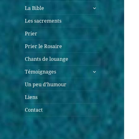
ouvrir
La Bible
le
sous-
Les sacrements
menu
Prier
Prier le Rosaire
Chants de louange
ouvrir
Témoignages
le
sous-
Un peu d’humour
menu
Liens
Contact