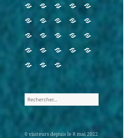
Au
Puiser
Allez
La
Vendredi
sommaire
à
boire
canicule…
de
Samedi
19ème
Saint
Mardi
Mercredi
de
la
à
la
de
dimanche
Laurent
de
de
ce
Source
la
18ème
Jeudi
Vendredi
Assomption
20ème
La
la
du
(10
la
la
site
fontaine
semaine
de
de
de
dimanche
Bible
18ème
temps
août
19ème
19ème
Les
Prier
Prier
Chants
Témoignages
du
la
la
Marie
du
semaine
ordinaire
2026)
semaine
semaine
sacrements
le
de
temps
19ème
19ème
(15
Temps
Un
Liens
Contact
du
(9
du
du
Rosaire
louange
ordinaire
semaine
semaine
août
ordinaire
peu
Temps
aout
temps
temps
-7
du
du
2026)
-16
d’humour
ordinaire
2026)
ordinaire
ordinaire
août
temps
temps
août
Rechercher :
2026
-11
(12
2026
ordinaire
ordinaire
2026
août
août
(13
(14
2026
2026)
août
août
2026)
2026)
0
visiteurs depuis le 8 mai 2022