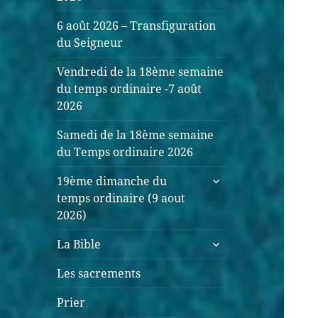
6 août 2026 – Transfiguration
du Seigneur
Vendredi de la 18ème semaine
du temps ordinaire -7 août
2026
Samedi de la 18ème semaine
du Temps ordinaire 2026
ouvrir
19ème dimanche du
le
temps ordinaire (9 aout
sous-
2026)
menu
ouvrir
La Bible
le
sous-
Les sacrements
menu
Prier