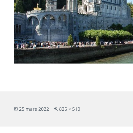
Publié
Taille
25 mars 2022
825 × 510
le
réelle