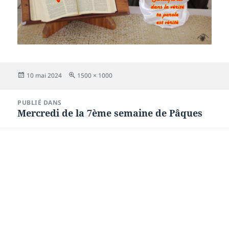
Publié
Taille
10 mai 2024
1500 × 1000
le
réelle
Navigation
PUBLIÉ DANS
de
Mercredi de la 7ème semaine de Pâques
l’article