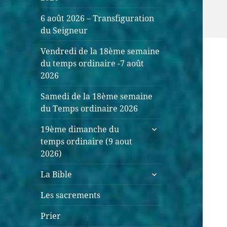
6 août 2026 – Transfiguration
du Seigneur
Vendredi de la 18ème semaine
du temps ordinaire -7 août
2026
Samedi de la 18ème semaine
du Temps ordinaire 2026
ouvrir
19ème dimanche du
le
temps ordinaire (9 aout
sous-
2026)
menu
ouvrir
La Bible
le
sous-
Les sacrements
menu
Prier