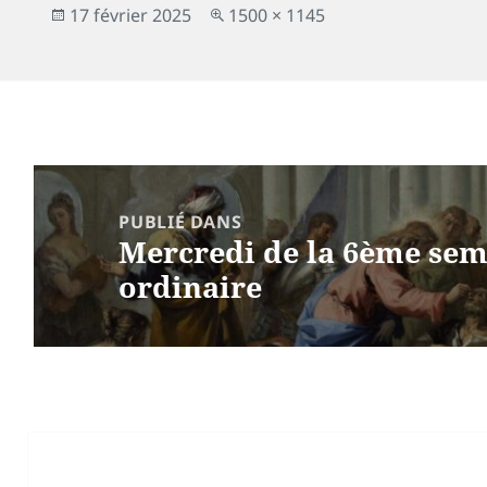
Publié
Taille
17 février 2025
1500 × 1145
le
réelle
Navigation
de
PUBLIÉ DANS
Mercredi de la 6ème se
l’article
ordinaire