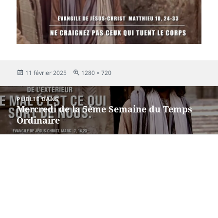
Publié
Taille
11 février 2025
1280 × 720
le
réelle
Navigation
PUBLIÉ DANS
de
Mercredi de la 5ème Semaine du Temps
l’article
Ordinaire