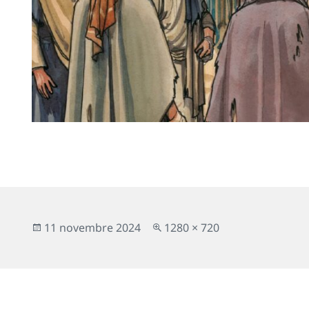
Publié
Taille
11 novembre 2024
1280 × 720
le
réelle