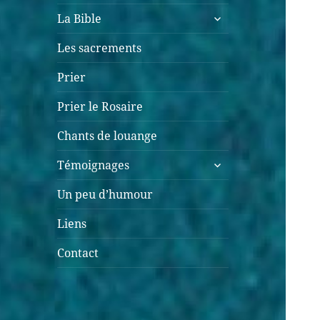
ouvrir
La Bible
le
sous-
Les sacrements
menu
Prier
Prier le Rosaire
Chants de louange
ouvrir
Témoignages
le
sous-
Un peu d’humour
menu
Liens
Contact