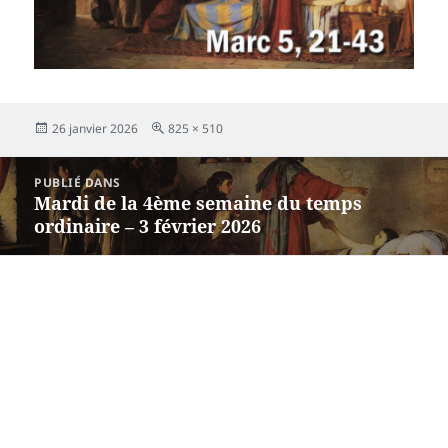
Publié
Taille
26 janvier 2026
825 × 510
le
réelle
Navigation
PUBLIÉ DANS
de
Mardi de la 4ème semaine du temps
l’article
ordinaire – 3 février 2026