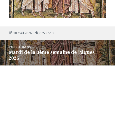
Publié
Taille
10 avril 2026
825 × 510
le
réelle
Navigation
PUBLIÉ DANS
de
Mardi de la 3ème semaine de Pâques
l’article
2026