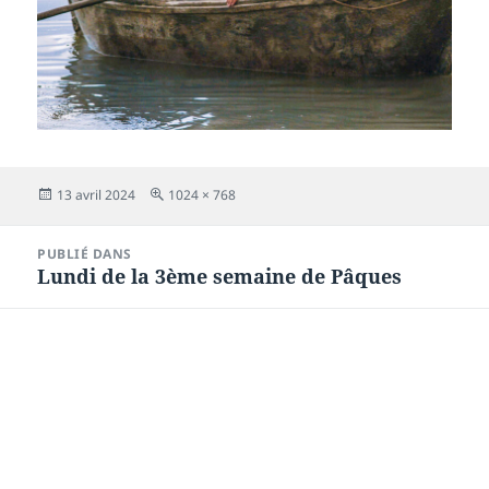
Publié
Taille
13 avril 2024
1024 × 768
le
réelle
Navigation
PUBLIÉ DANS
de
Lundi de la 3ème semaine de Pâques
l’article