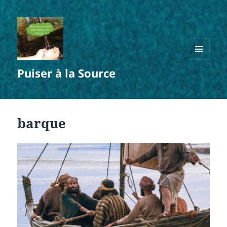
MENU
Puiser à la Source
ET
WIDGETS
barque