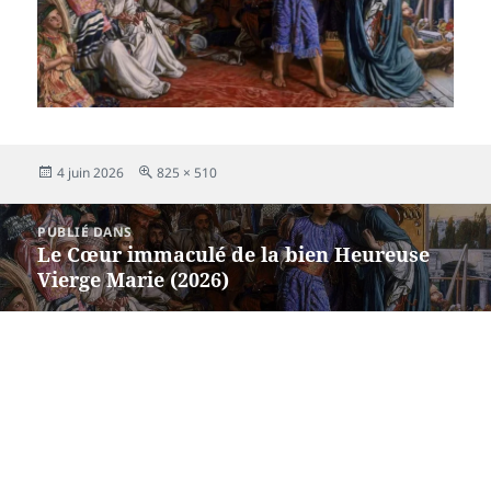
Publié
Taille
4 juin 2026
825 × 510
le
réelle
Navigation
PUBLIÉ DANS
de
Le Cœur immaculé de la bien Heureuse
l’article
Vierge Marie (2026)